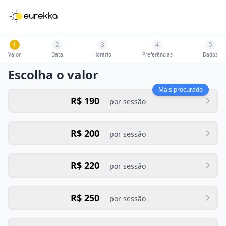
1
2
3
4
5
Valor
Data
Horário
Preferências
Dados
Escolha o valor
Mais procurado
R$ 190
por sessão
R$ 200
por sessão
R$ 220
por sessão
R$ 250
por sessão